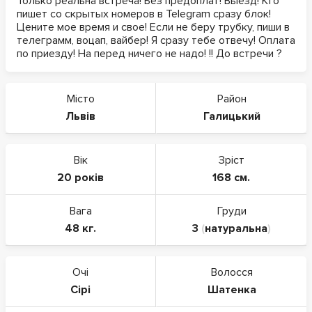
Только реальна встреча! Без предоплат! Выезд! Кто
пишет со скрытых номеров в Telegram сразу блок!
Цените мое время и свое! Если не беру трубку, пиши в
телеграмм, воцап, вайбер! Я сразу тебе отвечу! Оплата
по приезду! На перед ничего не надо! !! До встречи ?
Місто
Район
Львів
Галицький
Вік
Зріст
20 років
168 см.
Вага
Груди
48 кг.
3
(
натуральна
)
Очі
Волосся
Сірі
Шатенка