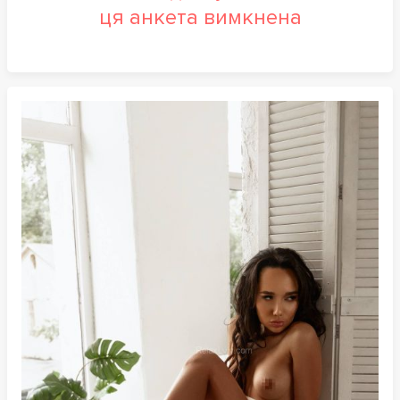
ця анкета вимкнена