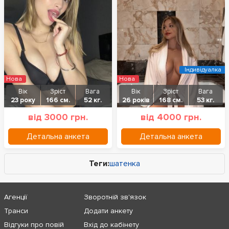
Індивідуалка
Нова
Нова
Вік
Зріст
Вага
Вік
Зріст
Вага
23 року
166 см.
52 кг.
26 років
168 см.
53 кг.
від 3000 грн.
від 4000 грн.
Детальна анкета
Детальна анкета
Теги:
шатенка
Агенції
Зворотній зв'язок
Транси
Додати анкету
Відгуки про повій
Вхід до кабінету