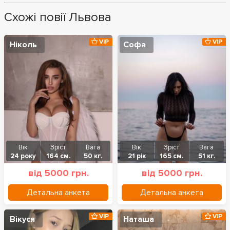
Схожі повії Львова
VIP
VIP
Ніколь
Софа
Вік
Зріст
Вага
Вік
Зріст
Вага
24 року
164 см.
50 кг.
21 рік
165 см.
51 кг.
від 5000 грн.
від 5000 грн.
Детальна анкета
Детальна анкета
VIP
VIP
Вікуся
Наташа