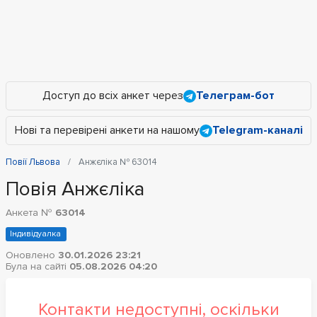
Доступ до всіх анкет через
Телеграм-бот
Нові та перевірені анкети на нашому
Telegram-каналі
Повії Львова
Анжєліка № 63014
Повія Анжєліка
Анкета №
63014
Індивідуалка
Оновлено
30.01.2026 23:21
Була на сайті
05.08.2026 04:20
Контакти недоступні, оскільки