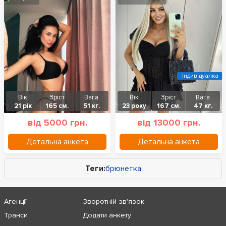
Індивідуалка
Вік
Зріст
Вага
Вік
Зріст
Вага
21 рік
165 см.
51 кг.
23 року
167 см.
47 кг.
від 5000 грн.
від 13000 грн.
Детальна анкета
Детальна анкета
Теги:
брюнетка
Агенції
Зворотній зв'язок
Транси
Додати анкету