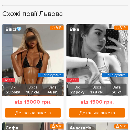
Схожі повії Львова
VIP
VIP
Віксі💎
Віка
Індивідуалка
Індивідуалка
Нова
Нова
Вік
Зріст
Вага
Вік
Зріст
Вага
23 року
167 см.
48 кг.
22 року
178 см.
60 кг.
від 15000 грн.
від 1500 грн.
Детальна анкета
Детальна анкета
VIP
VIP
Софа
Анастасія