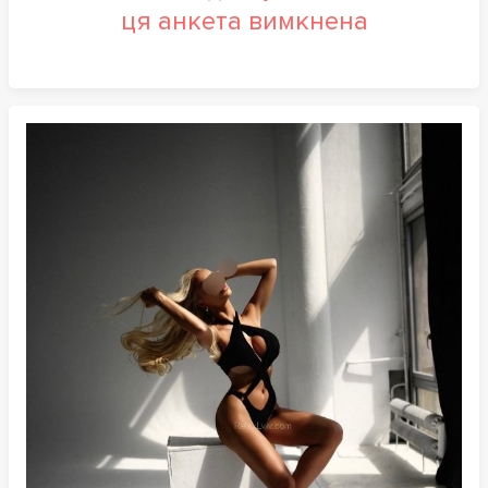
ця анкета вимкнена