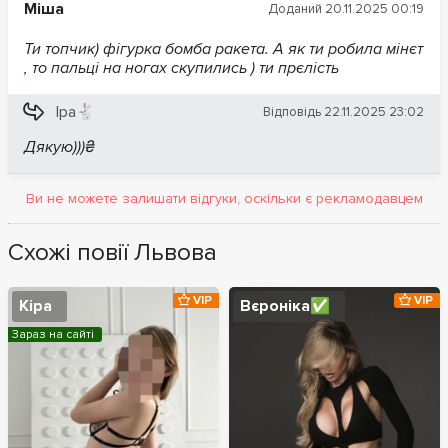
Міша
Доданий 20.11.2025 00:19
Ти топчик) фігурка бомба ракета. А як ти робила мінєт
, то пальці на ногах скупились ) ти прєлість
Іра🐇
Відповідь 22.11.2025 23:02
Дякую)))₴
Ви не можете залишати відгуки, оскільки є рекламодавцем
Схожі повії Львова
VIP
VIP
Кіра
Вєроніка✅
Зараз на сайті