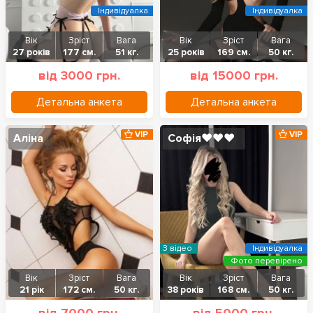
Індивідуалка
Індивідуалка
Вік
Зріст
Вага
Вік
Зріст
Вага
27 років
177 см.
51 кг.
25 років
169 см.
50 кг.
від 3000 грн.
від 15000 грн.
Детальна анкета
Детальна анкета
VIP
VIP
Аліна
Софія❤️❤️❤️
З відео
Індивідуалка
Фото перевірено
Вік
Зріст
Вага
Вік
Зріст
Вага
21 рік
172 см.
50 кг.
38 років
168 см.
50 кг.
від 7000 грн.
від 5000 грн.