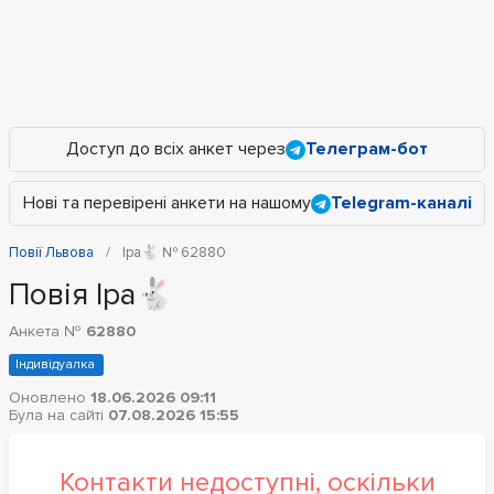
Доступ до всіх анкет через
Телеграм-бот
Нові та перевірені анкети на нашому
Telegram-каналі
Повії Львова
Іра🐇 № 62880
Повія Іра🐇
Анкета №
62880
Індивідуалка
Оновлено
18.06.2026 09:11
Була на сайті
07.08.2026 15:55
Контакти недоступні, оскільки