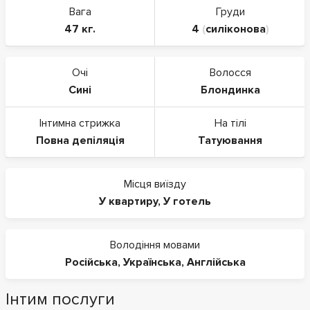
Вага
Груди
47 кг.
4
(
силіконова
)
Очі
Волосся
Сині
Блондинка
Інтимна стрижка
На тілі
Повна депіляція
Татуювання
Місця виїзду
У квартиру
,
У готель
Володіння мовами
Російська
,
Українська
,
Англійська
Інтим послуги