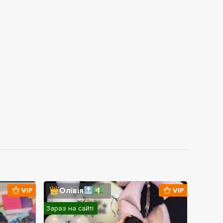
👑Олівія🔝💵
VIP
VIP
Зараз на сайті