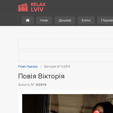
До каталогу
RELAX
LVIV
Нові
Дешеві
Елітні
Переві
Повії Львова
Вікторія № 62814
Повія Вікторія
Анкета №
62814