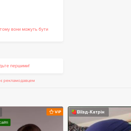
 тому вони можуть бути
удьте першими!
и є рекламодавцем
🍓Віїзд-Катрін
VIP
сайті