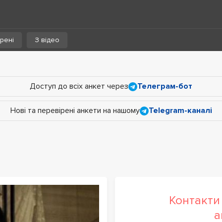
рені
З відео
Доступ до всіх анкет через
Телеграм-бот
Нові та перевірені анкети на нашому
Telegram-каналі
Контакти 
а