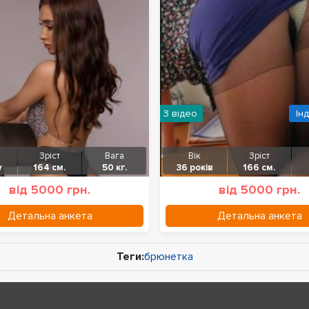
З відео
Ін
Зріст
Вага
Вік
Зріст
у
164 см.
50 кг.
36 років
166 см.
від 5000 грн.
від 5000 грн.
Детальна анкета
Детальна анкета
Теги:
брюнетка