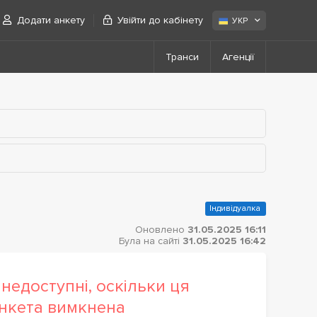
Додати анкету
Увійти до кабінету
УКР
Транси
Агенції
Індивідуалка
Оновлено
31.05.2025 16:11
Була на сайті
31.05.2025 16:42
недоступні, оскільки ця
нкета вимкнена