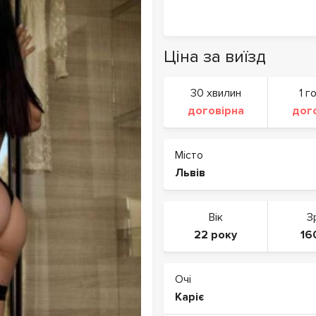
Ціна за виїзд
30 хвилин
1 г
договірна
дог
Місто
Львів
Вік
З
22 року
16
Очі
Каріє