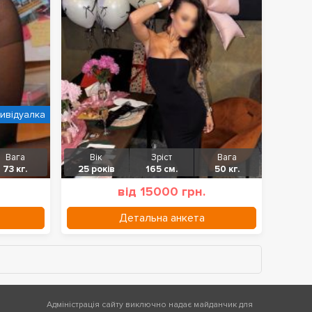
дивідуалка
Вага
Вік
Зріст
Вага
73 кг.
25 років
165 см.
50 кг.
від 15000 грн.
Детальна анкета
Адміністрація сайту виключно надає майданчик для