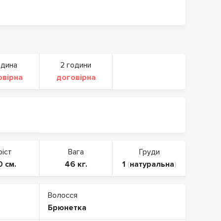
одина
2 години
овірна
договірна
ріст
Вага
Груди
0 см.
46 кг.
1
(
натуральна
)
Волосся
Брюнетка