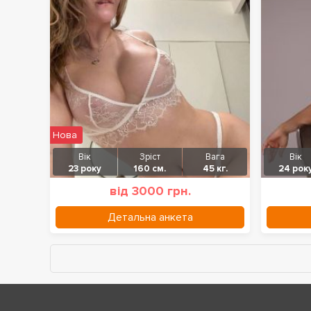
Нова
Вік
Зріст
Вага
Вік
23 року
160 см.
45 кг.
24 рок
від 3000 грн.
Детальна анкета