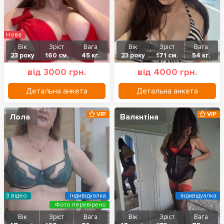
Нова
Вік
Зріст
Вага
Вік
Зріст
Вага
23 року
160 см.
45 кг.
23 року
171 см.
54 кг.
від 3000 грн.
від 4000 грн.
Детальна анкета
Детальна анкета
VIP
VIP
Лола
Валєнтіна
З відео
Індивідуалка
Індивідуалка
Фото перевірено
Вік
Зріст
Вага
Вік
Зріст
Вага