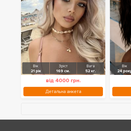
Вік
Зріст
Вага
Вік
21 рік
169 см.
52 кг.
24 рок
від 4000 грн.
Детальна анкета