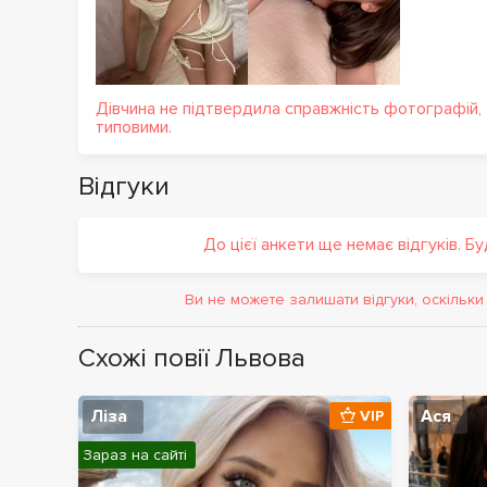
Дівчина не підтвердила справжність фотографій,
типовими.
Відгуки
До цієї анкети ще немає відгуків. Б
Ви не можете залишати відгуки, оскільк
Схожі повії Львова
Ліза
Ася
VIP
Зараз на сайті