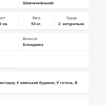
Шевченківський
ріст
Вага
Груди
2 см.
53 кг.
2
(
натуральна
)
Волосся
Блондинка
ню/сауну
,
У заміський будинок
,
У готель
,
В