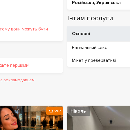
Російська
,
Українська
Інтим послуги
 тому вони можуть бути
Основні
Вагінальний секс
Мінет у презервативі
удьте першими!
и є рекламодавцем
Ніколь
VIP