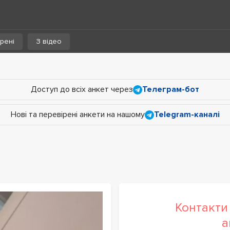
рені
З відео
Доступ до всіх анкет через
Телеграм-бот
Нові та перевірені анкети на нашому
Telegram-каналі
Контакти 
а