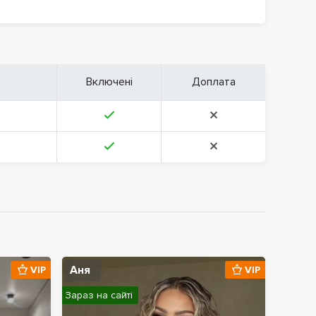
Включені
Доплата
Аня
VIP
VIP
Зараз на сайті