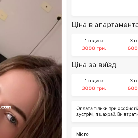
Ціна в апартамент
1 година
3 г
3000 грн.
600
Ціна за виїзд
1 година
3 г
3000 грн.
600
Оплата тільки при особисті
зустрічі, я шахрай. Ви втрат
Місто