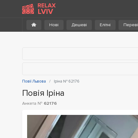
До каталогу
RELAX
LVIV
Нові
Дешеві
Елітні
Переві
Повії Львова
Іріна № 62176
Повія Іріна
Анкета №
62176