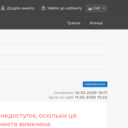
Додати анкету
Увійти до кабінету
УКР
Транси
Агенції
Індивідуалка
Оновлено
10.02.2025 19:17
Була на сайті
11.02.2025 13:22
недоступні, оскільки ця
нкета вимкнена