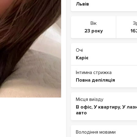
Львів
Вік
З
23 року
16
Очі
Каріє
Інтимна стрижка
Повна депіляція
Місця виїзду
В офіс
,
У квартиру
,
У лаз
авто
Володіння мовами