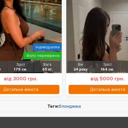
Індивідуалка
Фото перевірено
Зріст
Вага
Вік
Зріст
у
179 см.
65 кг.
24 року
164 см.
від 3000 грн.
від 5000 грн.
Детальна анкета
Детальна анкета
Теги:
блондинка