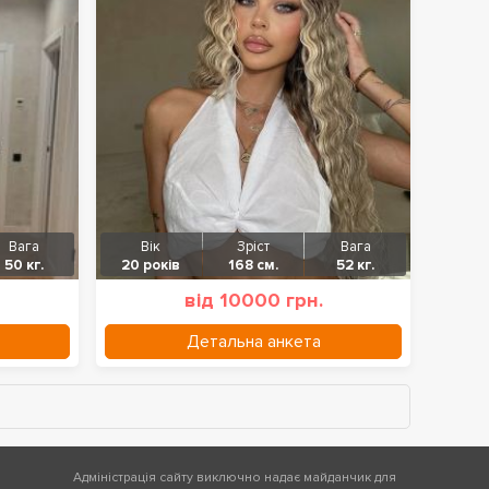
Вага
Вік
Зріст
Вага
50 кг.
20 років
168 см.
52 кг.
від 10000 грн.
Детальна анкета
Адміністрація сайту виключно надає майданчик для