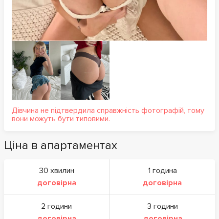
Дівчина не підтвердила справжність фотографій, тому
вони можуть бути типовими.
Ціна в апартаментах
30 хвилин
1 година
договірна
договірна
2 години
3 години
договірна
договірна