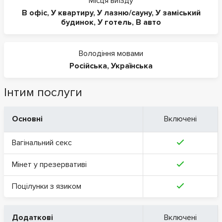
Місця виїзду
В офіс
,
У квартиру
,
У лазню/сауну
,
У заміський
будинок
,
У готель
,
В авто
Володіння мовами
Російська
,
Українська
Інтим послуги
Основні
Включені
Вагінальний секс
Мінет у презервативі
Поцілунки з язиком
Додаткові
Включені