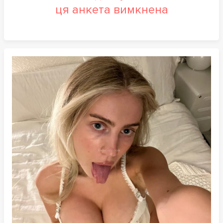
ця анкета вимкнена