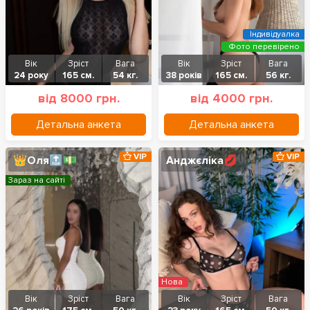
Індивідуалка
Фото перевірено
Вік
Зріст
Вага
Вік
Зріст
Вага
24 року
165 см.
54 кг.
38 років
165 см.
56 кг.
від 8000 грн.
від 4000 грн.
Детальна анкета
Детальна анкета
VIP
VIP
👑Оля🔝💵
Анджєліка💋
Зараз на сайті
Нова
Вік
Зріст
Вага
Вік
Зріст
Вага