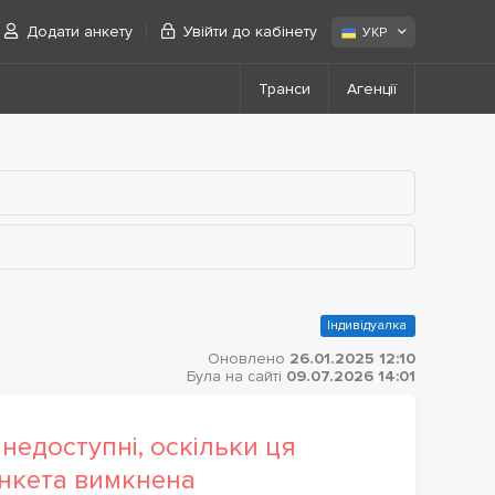
Додати анкету
Увійти до кабінету
УКР
Транси
Агенції
Індивідуалка
Оновлено
26.01.2025 12:10
Була на сайті
09.07.2026 14:01
недоступні, оскільки ця
нкета вимкнена