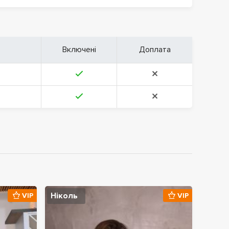
Включені
Доплата
Ніколь
VIP
VIP