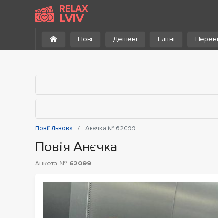
До каталогу
RELAX
LVIV
Нові
Дешеві
Елітні
Переві
Повії Львова
Анєчка № 62099
Повія Анєчка
Анкета №
62099