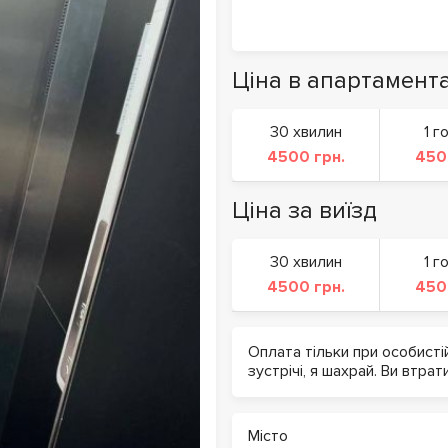
Ціна в апартамент
30 хвилин
1 г
4500 грн.
450
Ціна за виїзд
30 хвилин
1 г
4500 грн.
450
Оплата тільки при особисті
зустрічі, я шахрай. Ви втрат
Місто