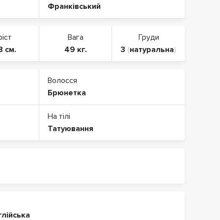
Франківський
ріст
Вага
Груди
8 см.
49 кг.
3
(
натуральна
)
Волосся
Брюнетка
На тілі
Татуювання
глійська