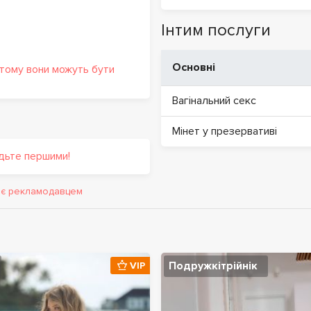
Інтим послуги
Основні
 тому вони можуть бути
Вагінальний секс
Мінет у презервативі
удьте першими!
и є рекламодавцем
Подружкітрійнік
VIP