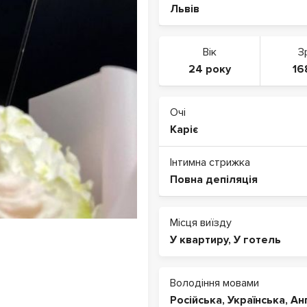
Львів
Вік
З
24 року
16
Очі
Каріє
Інтимна стрижка
Повна депіляція
Місця виїзду
У квартиру
,
У готель
Володіння мовами
Російська
,
Українська
,
Ан