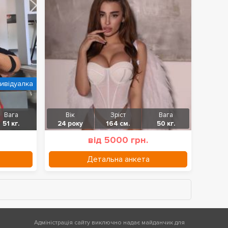
дивідуалка
Вага
Вік
Зріст
Вага
51 кг.
24 року
164 см.
50 кг.
від 5000 грн.
Детальна анкета
Адміністрація сайту виключно надає майданчик для