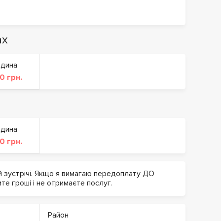
ах
одина
0 грн.
одина
0 грн.
й зустрічі. Якщо я вимагаю передоплату ДО
ите гроші і не отримаєте послуг.
Район