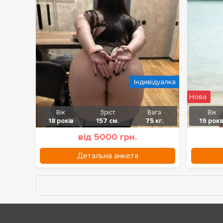
Індивідуалка
Нова
Вік
Зріст
Вага
Вік
18 років
157 см.
75 кг.
19 рокі
від 5000 грн.
Детальна анкета