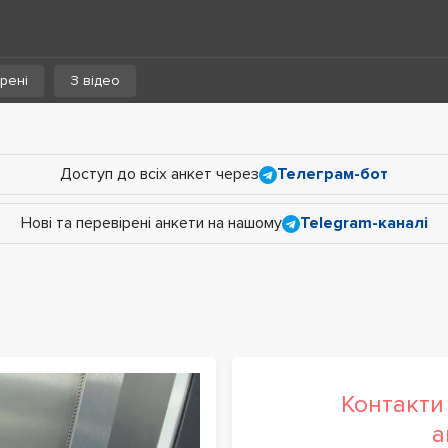
рені
З відео
Доступ до всіх анкет через
Телеграм-бот
Нові та перевірені анкети на нашому
Telegram-каналі
Контакти 
а