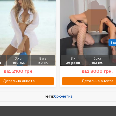
Ін
Зріст
Вага
Вік
Зріст
в
169 см.
50 кг.
36 років
163 см.
від 2100 грн.
від 8000 грн.
Детальна анкета
Детальна анкета
Теги:
брюнетка