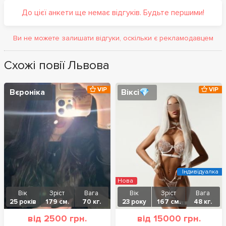
До цієї анкети ще немає відгуків. Будьте першими!
Ви не можете залишати відгуки, оскільки є рекламодавцем
Схожі повії Львова
VIP
VIP
Вєроніка
Віксі💎
Індивідуалка
Нова
Вік
Зріст
Вага
Вік
Зріст
Вага
25 років
179 см.
70 кг.
23 року
167 см.
48 кг.
від 2500 грн.
від 15000 грн.