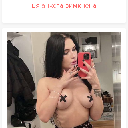
ця анкета вимкнена