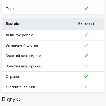
Порка
Екстрім
Включені
Анілінгус роблю
Вагінальний фістинг
Золотий дощ видача
Золотий дощ прийом
Страпон
Фістинг анальний
Відгуки