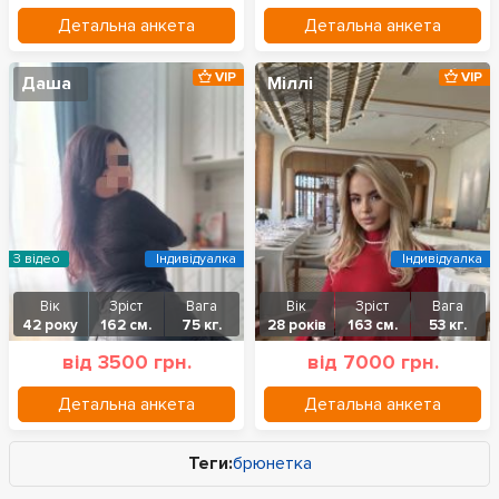
Детальна анкета
Детальна анкета
VIP
VIP
Даша
Міллі
З відео
Індивідуалка
Індивідуалка
Вік
Зріст
Вага
Вік
Зріст
Вага
42 року
162 см.
75 кг.
28 років
163 см.
53 кг.
від 3500 грн.
від 7000 грн.
Детальна анкета
Детальна анкета
Теги:
брюнетка