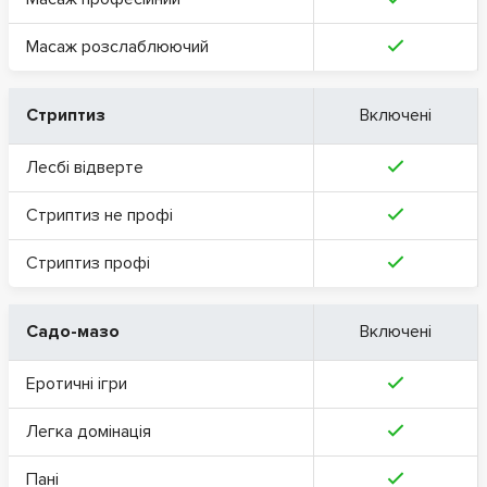
Масаж розслаблюючий
Стриптиз
Включені
Лесбі відверте
Стриптиз не профі
Стриптиз профі
Садо-мазо
Включені
Еротичні ігри
Легка домінація
Пані