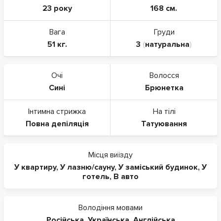
23 року
168 см.
Вага
Груди
51 кг.
3
(
натуральна
)
Очі
Волосся
Сині
Брюнетка
Інтимна стрижка
На тілі
Повна депіляція
Татуювання
Місця виїзду
У квартиру
,
У лазню/сауну
,
У заміський будинок
,
У
готель
,
В авто
Володіння мовами
Російська
,
Українська
,
Англійська