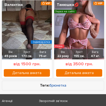
VIP
VIP
Валєнтіна
Танюшка💋
Зараз на сайті
Індивідуалка
Нова
Вік
Зріст
Вага
Вік
Зріст
Вага
45 років
173 см.
75 кг.
22 року
155 см.
47 кг.
від 1500 грн.
від 3500 грн.
Детальна анкета
Детальна анкета
Теги:
брюнетка
Агенції
Зворотній зв'язок