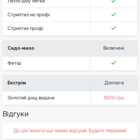
Лесбі-шоу легке
Стриптиз не профі
Стриптиз профі
Садо-мазо
Включені
Фетіш
Екстрім
Доплата
Золотий дощ видача
1000 грн.
Відгуки
До цієї анкети ще немає відгуків. Будьте першими!