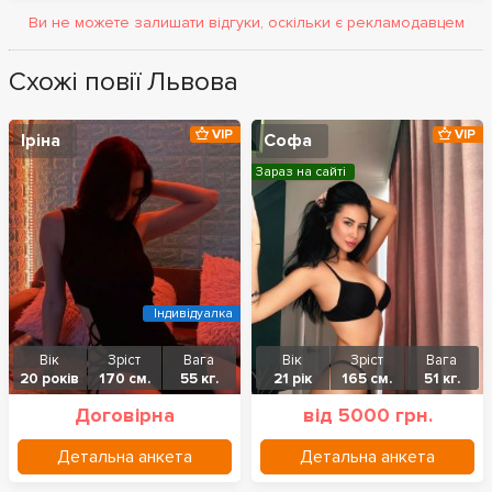
Ви не можете залишати відгуки, оскільки є рекламодавцем
Схожі повії Львова
VIP
VIP
Іріна
Софа
Зараз на сайті
Індивідуалка
Вік
Зріст
Вага
Вік
Зріст
Вага
20 років
170 см.
55 кг.
21 рік
165 см.
51 кг.
Договірна
від 5000 грн.
Детальна анкета
Детальна анкета