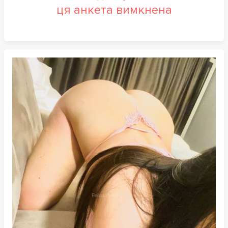
ця анкета вимкнена