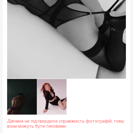
Дівчина не підтвердила справжність фотографій, тому
вони можуть бути типовими.