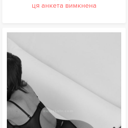
ця анкета вимкнена