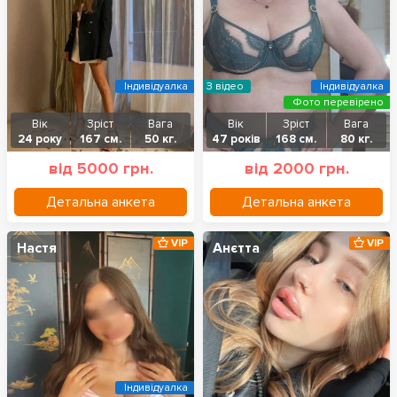
Індивідуалка
З відео
Індивідуалка
Фото перевірено
Вік
Зріст
Вага
Вік
Зріст
Вага
24 року
167 см.
50 кг.
47 років
168 см.
80 кг.
від 5000 грн.
від 2000 грн.
Детальна анкета
Детальна анкета
VIP
VIP
Настя
Анєтта
Індивідуалка