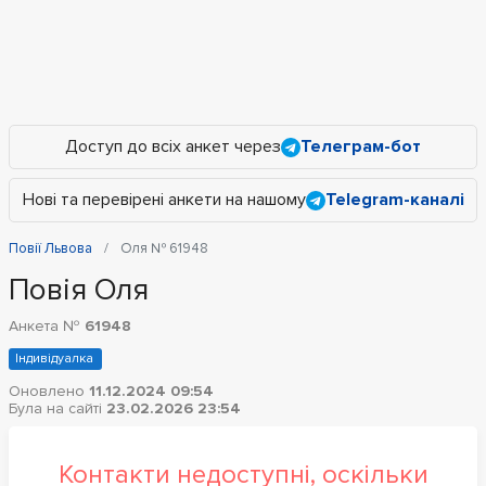
Доступ до всіх анкет через
Телеграм-бот
Нові та перевірені анкети на нашому
Telegram-каналі
Повії Львова
Оля № 61948
Повія Оля
Анкета №
61948
Індивідуалка
Оновлено
11.12.2024 09:54
Була на сайті
23.02.2026 23:54
Контакти недоступні, оскільки