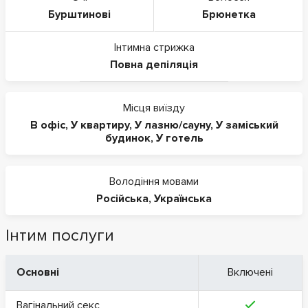
Бурштинові
Брюнетка
Інтимна стрижка
Повна депіляція
Місця виїзду
В офіс
,
У квартиру
,
У лазню/сауну
,
У заміський
будинок
,
У готель
Володіння мовами
Російська
,
Українська
Інтим послуги
Основні
Включені
Вагінальний секс