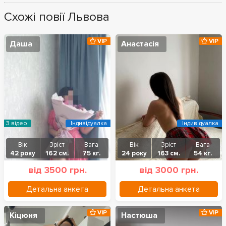
Схожі повії Львова
VIP
VIP
Даша
Анастасія
З відео
Індивідуалка
Індивідуалка
Вік
Зріст
Вага
Вік
Зріст
Вага
42 року
162 см.
75 кг.
24 року
163 см.
54 кг.
від 3500 грн.
від 3000 грн.
Детальна анкета
Детальна анкета
VIP
VIP
Кіцюня
Настюша