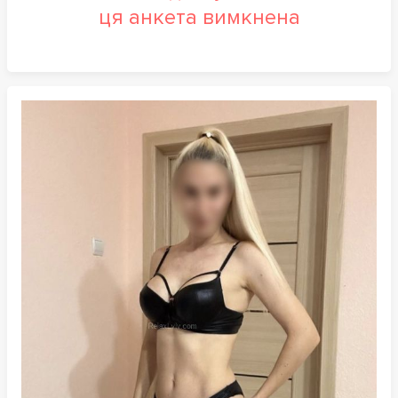
ця анкета вимкнена