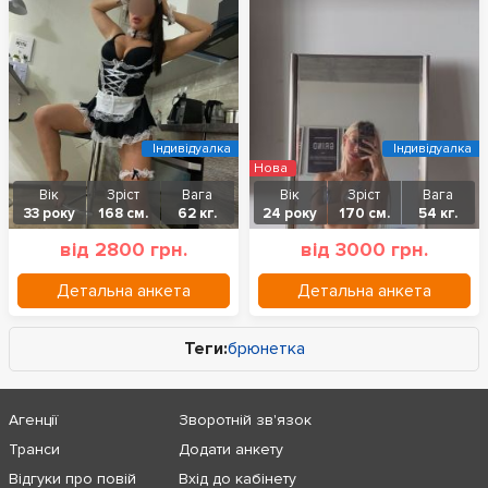
Індивідуалка
Індивідуалка
Нова
Вік
Зріст
Вага
Вік
Зріст
Вага
33 року
168 см.
62 кг.
24 року
170 см.
54 кг.
від 2800 грн.
від 3000 грн.
Детальна анкета
Детальна анкета
Теги:
брюнетка
Агенції
Зворотній зв'язок
Транси
Додати анкету
Відгуки про повій
Вхід до кабінету