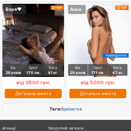
VIP
VIP
Варя❤️
Анна
Індивідуалка
Вік
Зріст
Вага
Вік
Зріст
Вага
28 років
170 см.
61 кг.
29 років
171 см.
47 кг.
від 3500 грн.
від 5000 грн.
Детальна анкета
Детальна анкета
Теги:
брюнетка
Агенції
Зворотній зв'язок