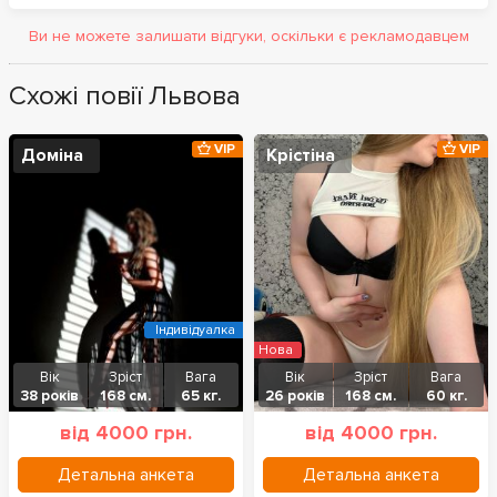
Ви не можете залишати відгуки, оскільки є рекламодавцем
Схожі повії Львова
VIP
VIP
Доміна
Крістіна
Індивідуалка
Нова
Вік
Зріст
Вага
Вік
Зріст
Вага
38 років
168 см.
65 кг.
26 років
168 см.
60 кг.
від 4000 грн.
від 4000 грн.
Детальна анкета
Детальна анкета