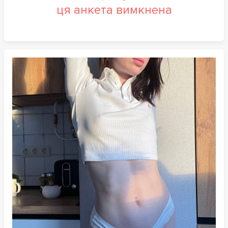
ця анкета вимкнена