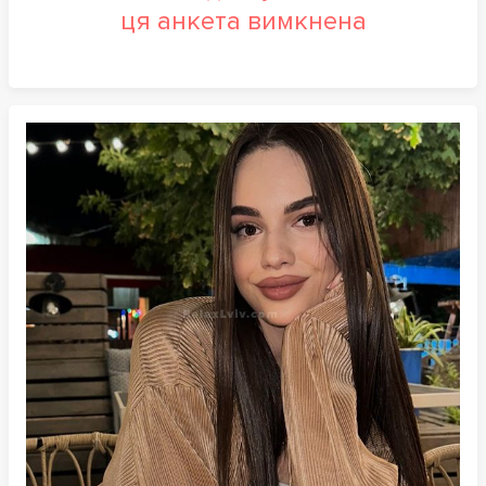
ця анкета вимкнена