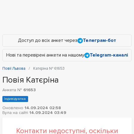
Доступ до всіх анкет через
Телеграм-бот
Нові та перевірені анкети на нашому
Telegram-каналі
Повії Львова
Катєріна № 61653
Повія Катєріна
Анкета №
61653
Індивідуалка
Оновлено
14.09.2024 02:58
Була на сайті
14.09.2024 03:49
Контакти недоступні, оскільки