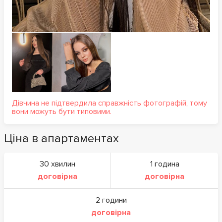
Дівчина не підтвердила справжність фотографій, тому
вони можуть бути типовими.
Ціна в апартаментах
30 хвилин
1 година
договірна
договірна
2 години
договірна