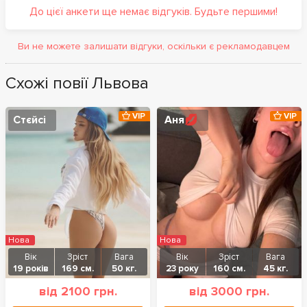
До цієї анкети ще немає відгуків. Будьте першими!
Ви не можете залишати відгуки, оскільки є рекламодавцем
Схожі повії Львова
VIP
VIP
Стєйсі
Аня💋
Нова
Нова
Вік
Зріст
Вага
Вік
Зріст
Вага
19 років
169 см.
50 кг.
23 року
160 см.
45 кг.
від 2100 грн.
від 3000 грн.