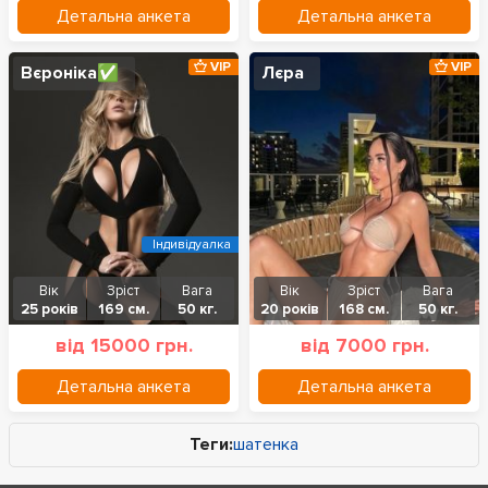
Детальна анкета
Детальна анкета
VIP
VIP
Вєроніка✅
Лєра
Індивідуалка
Вік
Зріст
Вага
Вік
Зріст
Вага
25 років
169 см.
50 кг.
20 років
168 см.
50 кг.
від 15000 грн.
від 7000 грн.
Детальна анкета
Детальна анкета
Теги:
шатенка