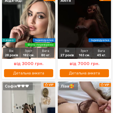
Аіда-Інді
Аніта
З відео
Індивідуалка
Індивідуалка
Фото перевірено
Вік
Зріст
Вага
Вік
Зріст
Вага
28 років
182 см.
80 кг.
27 років
163 см.
45 кг.
від 3000 грн.
від 7000 грн.
Детальна анкета
Детальна анкета
VIP
VIP
Софія❤️❤️❤️
Ліза🥰