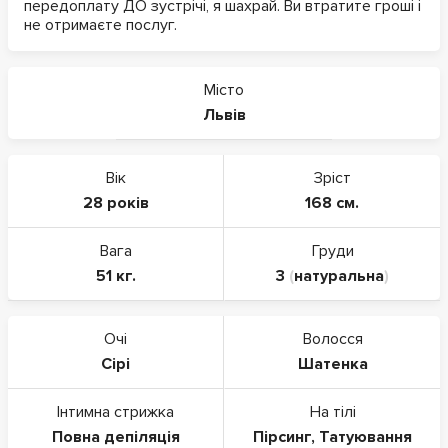
передоплату ДО зустрічі, я шахрай. Ви втратите гроші і
не отримаєте послуг.
Місто
Львів
Вік
Зріст
28 років
168 см.
Вага
Груди
51 кг.
3
(
натуральна
)
Очі
Волосся
Сірі
Шатенка
Інтимна стрижка
На тілі
Повна депіляція
Пірсинг
,
Татуювання