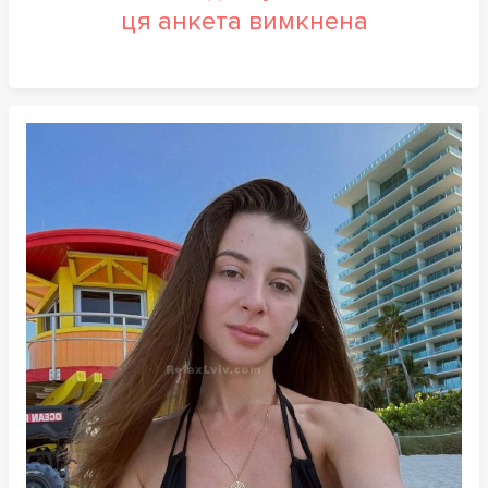
ця анкета вимкнена