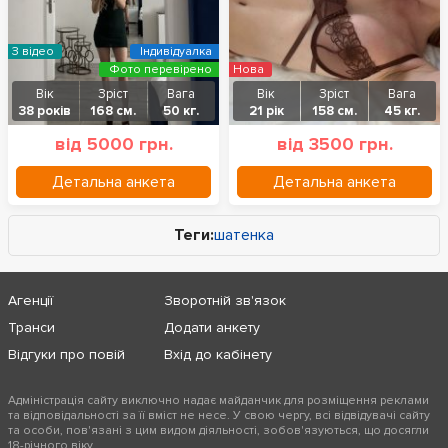
З відео
Індивідуалка
Фото перевірено
Нова
Вік
Зріст
Вага
Вік
Зріст
Вага
38 років
168 см.
50 кг.
21 рік
158 см.
45 кг.
від 5000 грн.
від 3500 грн.
Детальна анкета
Детальна анкета
Теги:
шатенка
Агенції
Зворотній зв'язок
Транси
Додати анкету
Відгуки про повій
Вхід до кабінету
Адміністрація сайту виключно надає майданчик для розміщення реклами
та відповідальності за її вміст не несе. У свою чергу, всі відвідувачі сайту
та особи, пов'язані з цим видом діяльності, зобов'язуються, що досягли
18-річного віку.