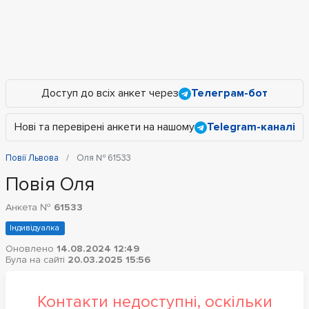
Доступ до всіх анкет через
Телеграм-бот
Нові та перевірені анкети на нашому
Telegram-каналі
Повії Львова
Оля № 61533
Повія Оля
Анкета №
61533
Індивідуалка
Оновлено
14.08.2024 12:49
Була на сайті
20.03.2025 15:56
Контакти недоступні, оскільки