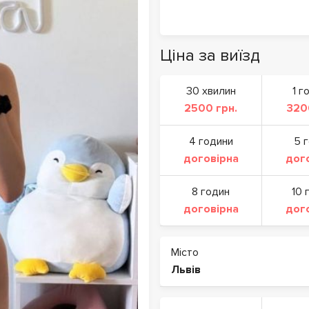
Ціна за виїзд
30 хвилин
1 г
2500 грн.
320
4 години
5 
договірна
дог
8 годин
10 
договірна
дог
Місто
Львів