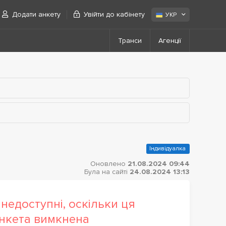
Додати анкету
Увійти до кабінету
УКР
Транси
Агенції
Індивідуалка
Оновлено
21.08.2024 09:44
Була на сайті
24.08.2024 13:13
недоступні, оскільки ця
нкета вимкнена