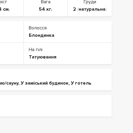
ріст
Вага
Груди
4 см.
54 кг.
2
(
натуральна
)
Волосся
Блондинка
На тілі
Татуювання
ню/сауну
,
У заміський будинок
,
У готель