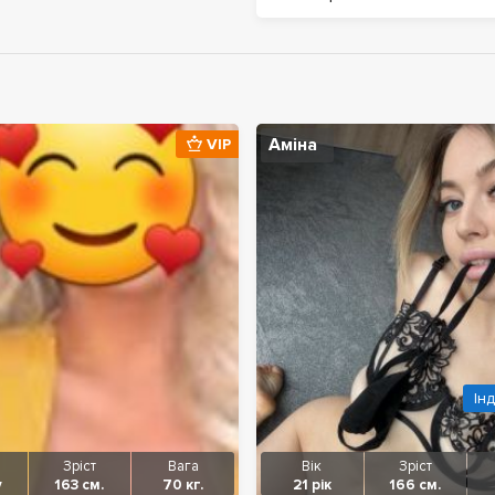
Аміна
VIP
Ін
Зріст
Вага
Вік
Зріст
у
163 см.
70 кг.
21 рік
166 см.