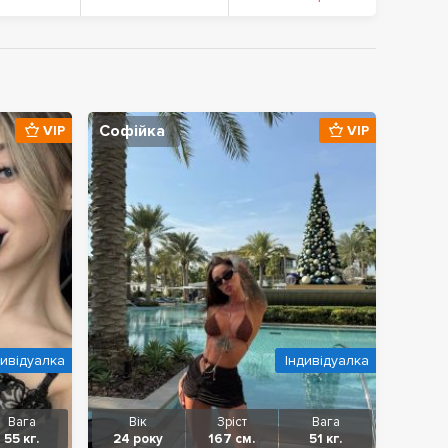
Софійка
VIP
VIP
дивідуалка
Індивідуалка
Вага
Вік
Зріст
Вага
55 кг.
24 року
167 см.
51 кг.