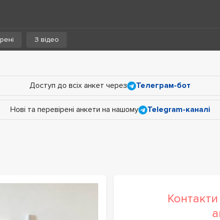
рені
З відео
Доступ до всіх анкет через
Телеграм-бот
Нові та перевірені анкети на нашому
Telegram-каналі
Контакти 
а