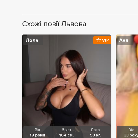
Схожі повії Львова
Лола
Аня
VIP
Вік
Зріст
Вага
Вік
19 років
164 см.
50 кг.
33 рок