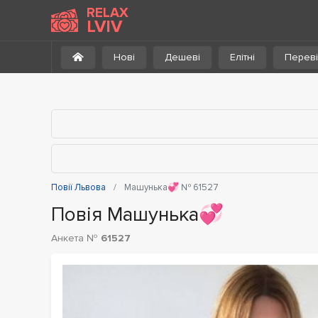
До каталогу
RELAX
LVIV
Нові
Дешеві
Елітні
Переві
Повії Львова
Машунька💞 № 61527
Повія Машунька💞
Анкета №
61527