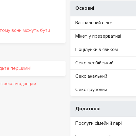
Основні
Вагінальний секс
 тому вони можуть бути
Мінет у презервативі
Поцілунки з язиком
Секс лесбійський
удьте першими!
Секс анальний
и є рекламодавцем
Секс груповий
Додаткові
Послуги сімейній парі