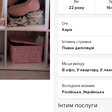
Вік
З
22 року
16
Очі
Каріє
Інтимна стрижка
Повна депіляція
Місця виїзду
В офіс
,
У квартиру
,
У лаз
Володіння мовами
Російська
,
Українська
Інтим послуги