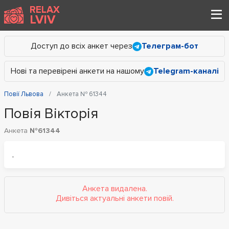
RELAX
LVIV
Доступ до всіх анкет через
Телеграм-бот
Нові та перевірені анкети на нашому
Telegram-каналі
Повії Львова
Анкета № 61344
Повія Вікторія
Анкета
№61344
.
Анкета видалена.
Дивіться актуальні анкети повій.