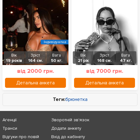
Індивідуалка
Вік
Зріст
Вага
Вік
Зріст
Вага
19 років
164 см.
50 кг.
21 рік
168 см.
47 кг.
від 2000 грн.
від 7000 грн.
Детальна анкета
Детальна анкета
Теги:
брюнетка
Агенції
Зворотній зв'язок
Транси
Додати анкету
Відгуки про повій
Вхід до кабінету