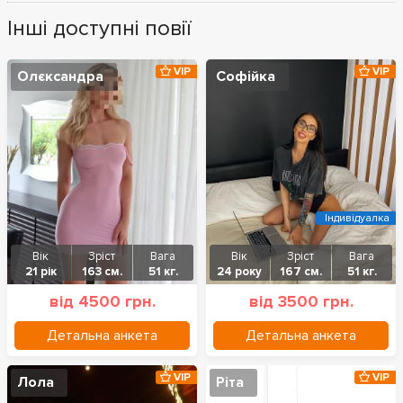
Інші доступні повії
VIP
VIP
Олєксандра
Софійка
Індивідуалка
Вік
Зріст
Вага
Вік
Зріст
Вага
21 рік
163 см.
51 кг.
24 року
167 см.
51 кг.
від 4500 грн.
від 3500 грн.
Детальна анкета
Детальна анкета
VIP
VIP
Лола
Ріта