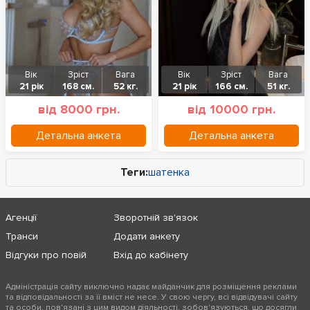
Вік
Зріст
Вага
Вік
Зріст
Вага
21 рік
168 см.
52 кг.
21 рік
166 см.
51 кг.
від 8000 грн.
від 10000 грн.
Детальна анкета
Детальна анкета
Теги:
шатенка
Агенції
Зворотній зв'язок
Транси
Додати анкету
Відгуки про повій
Вхід до кабінету
Адміністрація сайту виключно надає майданчик для розміщення реклами
та відповідальності за її вміст не несе. У свою чергу, всі відвідувачі сайту
та особи, пов'язані з цим видом діяльності, зобов'язуються, що досягли