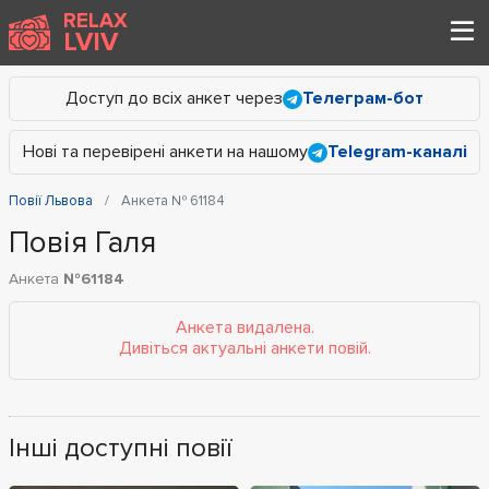
RELAX
LVIV
Доступ до всіх анкет через
Телеграм-бот
Нові та перевірені анкети на нашому
Telegram-каналі
Повії Львова
Анкета № 61184
Повія Галя
Анкета
№61184
Анкета видалена.
Дивіться актуальні анкети повій.
Інші доступні повії