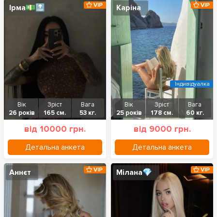
VIP
VIP
Ірма💵🔝
Каріна
Індивідуалка
Вік
Зріст
Вага
Вік
Зріст
Вага
26 років
165 см.
53 кг.
25 років
178 см.
60 кг.
від 10000 грн.
від 9000 грн.
Детальна анкета
Детальна анкета
VIP
VIP
Аннєт
Мілана💎