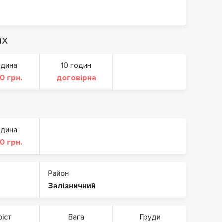
ах
одина
10 годин
0 грн.
договірна
одина
0 грн.
Район
Залізничний
ріст
Вага
Груди