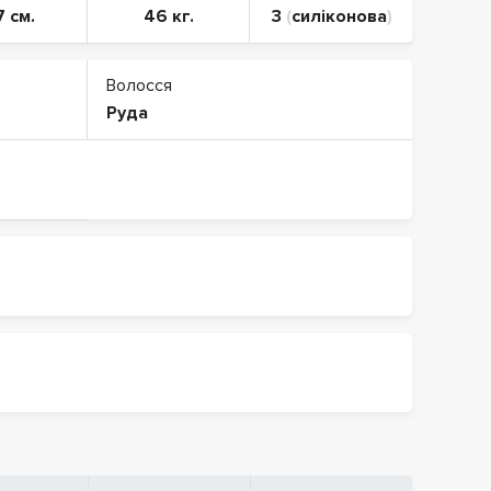
7 см.
46 кг.
3
(
силіконова
)
Волосся
Руда