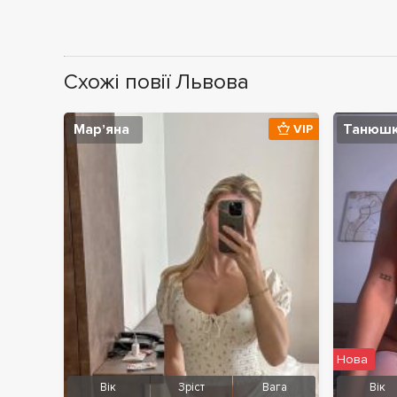
Схожі повії Львова
Марʼяна
Танюш
VIP
Нова
Вік
Зріст
Вага
Вік