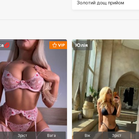
Золотий дощ прийом
ка💋
Юлія
VIP
Зріст
Вага
Вік
Зріст