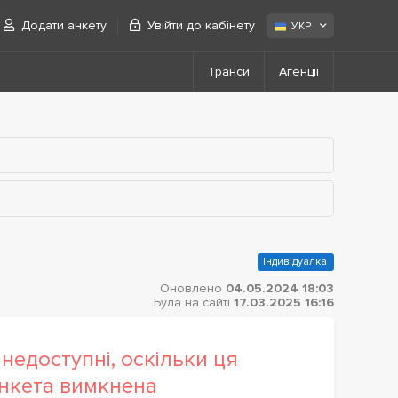
Додати анкету
Увійти до кабінету
УКР
Транси
Агенції
Індивідуалка
Оновлено
04.05.2024 18:03
Була на сайті
17.03.2025 16:16
недоступні, оскільки ця
нкета вимкнена