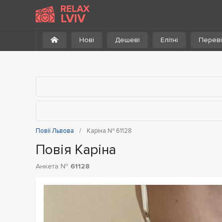
До каталогу
RELAX
LVIV
Нові
Дешеві
Елітні
Переві
Повії Львова
Каріна № 61128
Повія Каріна
Анкета №
61128