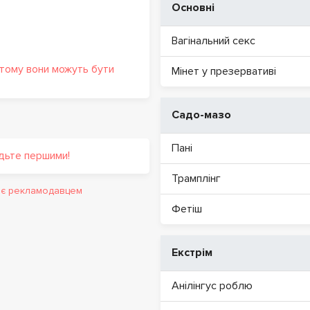
Основні
Вагінальний секс
 тому вони можуть бути
Мінет у презервативі
Садо-мазо
Пані
удьте першими!
Трамплінг
и є рекламодавцем
Фетіш
Екстрім
Анілінгус роблю