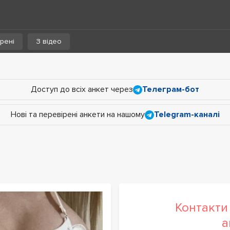
рені
З відео
Доступ до всіх анкет через
Телеграм-бот
Нові та перевірені анкети на нашому
Telegram-каналі
Контакти 
а