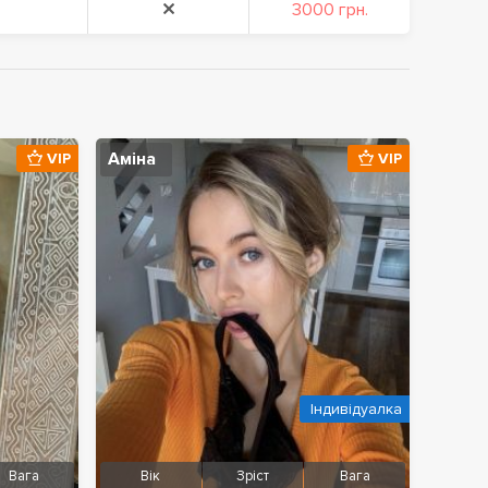
3000 грн.
Аміна
VIP
VIP
Індивідуалка
Вага
Вік
Зріст
Вага