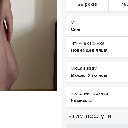
29 років
15
Очі
Сині
Інтимна стрижка
Повна депіляція
Місця виїзду
В офіс
,
У готель
Володіння мовами
Російська
Інтим послуги