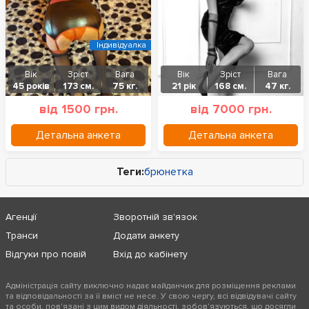
Індивідуалка
Вік
Зріст
Вага
Вік
Зріст
Вага
45 років
173 см.
75 кг.
21 рік
168 см.
47 кг.
від 1500 грн.
від 7000 грн.
Детальна анкета
Детальна анкета
Теги:
брюнетка
Агенції
Зворотній зв'язок
Транси
Додати анкету
Відгуки про повій
Вхід до кабінету
Адміністрація сайту виключно надає майданчик для розміщення реклами
та відповідальності за її вміст не несе. У свою чергу, всі відвідувачі сайту
та особи, пов'язані з цим видом діяльності, зобов'язуються, що досягли