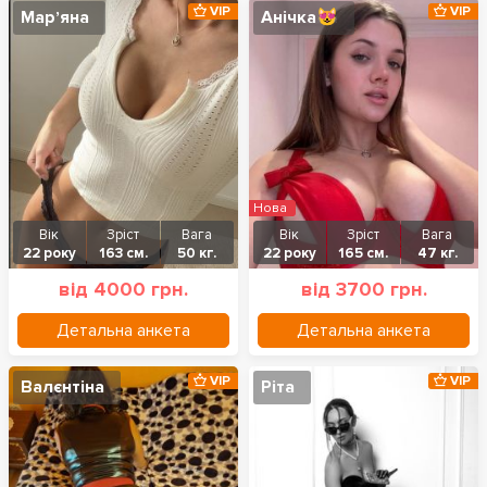
VIP
VIP
Марʼяна
Анічка😻
Нова
Вік
Зріст
Вага
Вік
Зріст
Вага
22 року
163 см.
50 кг.
22 року
165 см.
47 кг.
від 4000 грн.
від 3700 грн.
Детальна анкета
Детальна анкета
VIP
VIP
Валєнтіна
Ріта