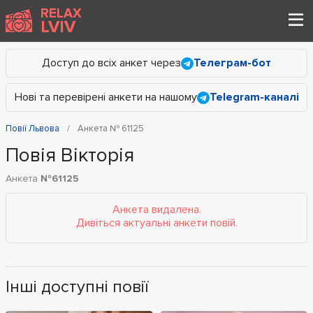
RELAX
LVIV
Доступ до всіх анкет через
Телеграм-бот
Нові та перевірені анкети на нашому
Telegram-каналі
Повії Львова
Анкета № 61125
Повія Вікторія
Анкета
№61125
Анкета видалена.
Дивіться актуальні анкети повій.
Інші доступні повії