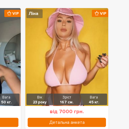
Ліна
VIP
VIP
Вага
Вік
Зріст
Вага
50 кг.
23 року
167 см.
45 кг.
від 7000 грн.
Детальна анкета