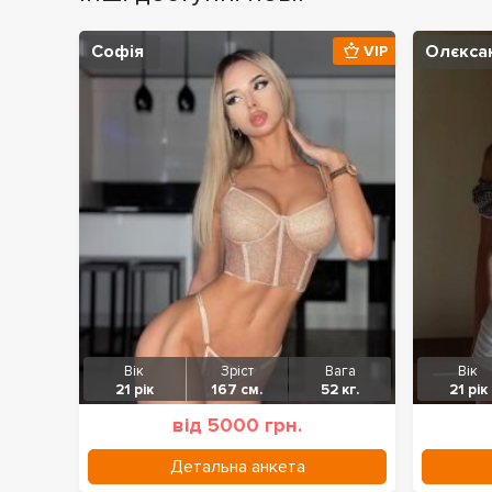
Софія
Олєкса
VIP
Вік
Зріст
Вага
Вік
21 рік
167 см.
52 кг.
21 рік
від 5000 грн.
Детальна анкета