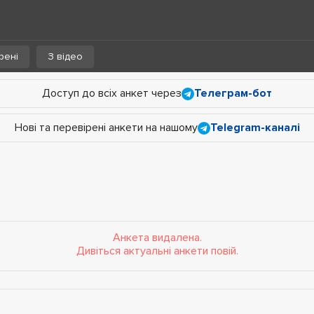
рені
З відео
Доступ до всіх анкет через
Телеграм-бот
Нові та перевірені анкети на нашому
Telegram-каналі
Анкета видалена.
Дивіться актуальні анкети повій.