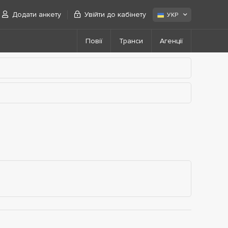
Додати анкету
Увійти до кабінету
УКР
Повії
Транси
Агенції