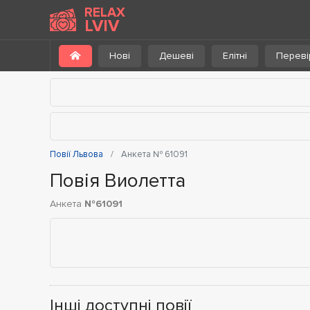
RELAX
LVIV
Нові
Дешеві
Елітні
Переві
Повії Львова
Анкета № 61091
Повія Виолетта
Анкета
№61091
Інші доступні повії