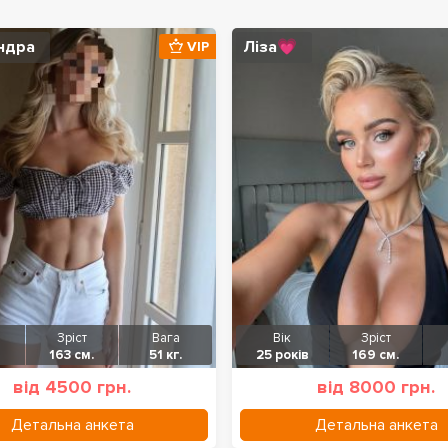
ндра
Ліза💗
VIP
Зріст
Вага
Вік
Зріст
163 см.
51 кг.
25 років
169 см.
від 4500 грн.
від 8000 грн.
Детальна анкета
Детальна анкета