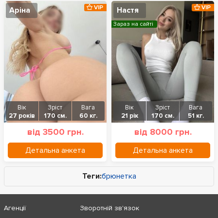
VIP
VIP
Аріна
Настя
Зараз на сайті
Вік
Зріст
Вага
Вік
Зріст
Вага
27 років
170 см.
60 кг.
21 рік
170 см.
51 кг.
від 3500 грн.
від 8000 грн.
Детальна анкета
Детальна анкета
Теги:
брюнетка
Агенції
Зворотній зв'язок