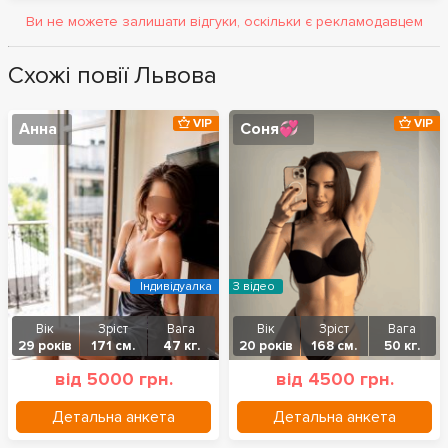
Ви не можете залишати відгуки, оскільки є рекламодавцем
Схожі повії Львова
VIP
VIP
Анна
Соня💞
Індивідуалка
З відео
Вік
Зріст
Вага
Вік
Зріст
Вага
29 років
171 см.
47 кг.
20 років
168 см.
50 кг.
від 5000 грн.
від 4500 грн.
Детальна анкета
Детальна анкета