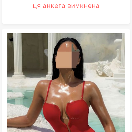
ця анкета вимкнена