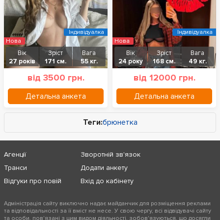
Індивідуалка
Індивідуалка
Нова
Нова
Вік
Зріст
Вага
Вік
Зріст
Вага
27 років
171 см.
55 кг.
24 року
168 см.
49 кг.
від 3500 грн.
від 12000 грн.
Детальна анкета
Детальна анкета
Теги:
брюнетка
Агенції
Зворотній зв'язок
Транси
Додати анкету
Відгуки про повій
Вхід до кабінету
Адміністрація сайту виключно надає майданчик для розміщення реклами
та відповідальності за її вміст не несе. У свою чергу, всі відвідувачі сайту
та особи, пов'язані з цим видом діяльності, зобов'язуються, що досягли