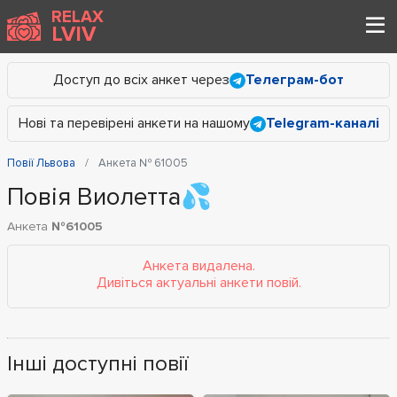
RELAX
LVIV
Доступ до всіх анкет через
Телеграм-бот
Нові та перевірені анкети на нашому
Telegram-каналі
Повії Львова
Анкета № 61005
Повія Виолетта💦
Анкета
№61005
Анкета видалена.
Дивіться актуальні анкети повій.
Інші доступні повії