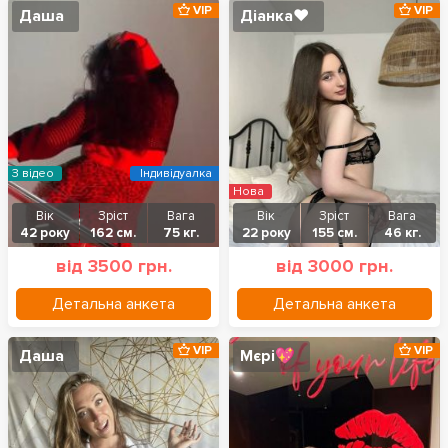
VIP
VIP
Даша
Діанка❤️
З відео
Індивідуалка
Нова
Вік
Зріст
Вага
Вік
Зріст
Вага
42 року
162 см.
75 кг.
22 року
155 см.
46 кг.
від 3500 грн.
від 3000 грн.
Детальна анкета
Детальна анкета
VIP
VIP
Даша
Мєрі💖