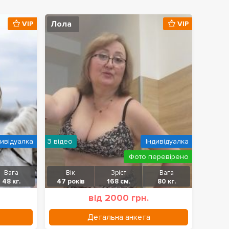
Лола
VIP
VIP
дивідуалка
З відео
Індивідуалка
Фото перевірено
Вага
Вік
Зріст
Вага
48 кг.
47 років
168 см.
80 кг.
від 2000 грн.
Детальна анкета