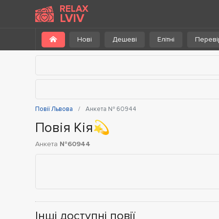
RELAX
LVIV
Нові
Дешеві
Елітні
Переві
Повії Львова
Анкета № 60944
Повія Кія💫
Анкета
№60944
Інші доступні повії