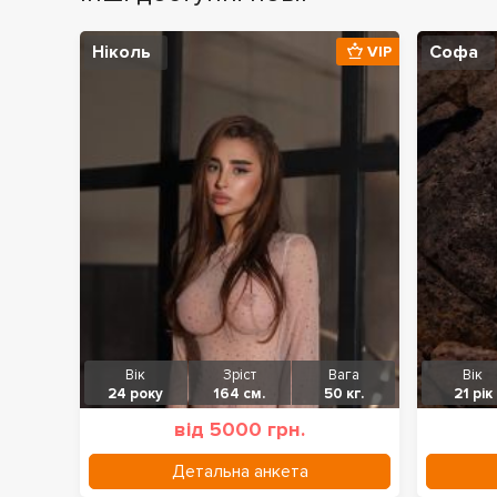
Ніколь
Софа
VIP
Вік
Зріст
Вага
Вік
24 року
164 см.
50 кг.
21 рік
від 5000 грн.
Детальна анкета