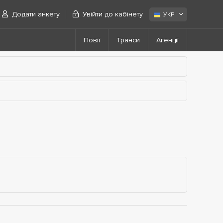
Додати анкету
Увійти до кабінету
УКР
Повії
Транси
Агенції