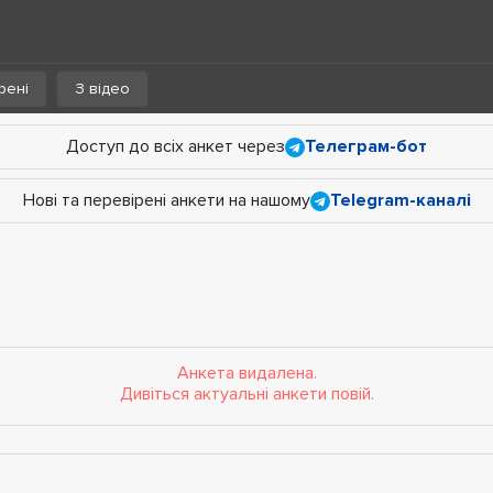
рені
З відео
Доступ до всіх анкет через
Телеграм-бот
Нові та перевірені анкети на нашому
Telegram-каналі
Анкета видалена.
Дивіться актуальні анкети повій.