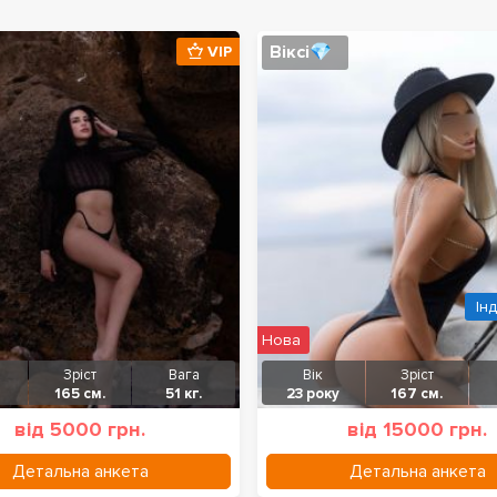
Віксі💎
VIP
Ін
Нова
Зріст
Вага
Вік
Зріст
165 см.
51 кг.
23 року
167 см.
від 5000 грн.
від 15000 грн.
Детальна анкета
Детальна анкета