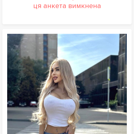
ця анкета вимкнена