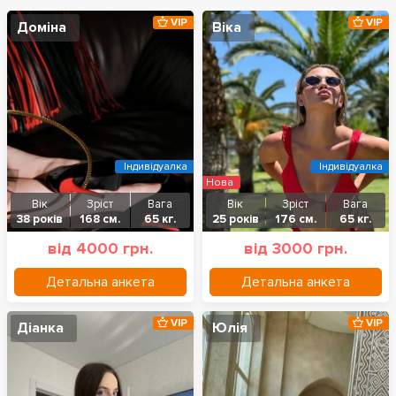
VIP
VIP
Доміна
Віка
Індивідуалка
Індивідуалка
Нова
Вік
Зріст
Вага
Вік
Зріст
Вага
38 років
168 см.
65 кг.
25 років
176 см.
65 кг.
від 4000 грн.
від 3000 грн.
Детальна анкета
Детальна анкета
VIP
VIP
Діанка
Юлія