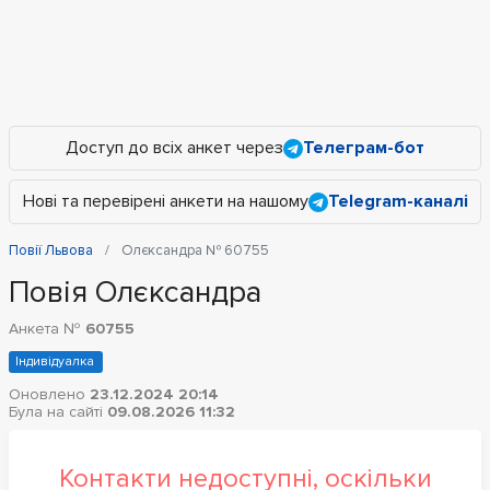
Доступ до всіх анкет через
Телеграм-бот
Нові та перевірені анкети на нашому
Telegram-каналі
Повії Львова
Олєксандра № 60755
Повія Олєксандра
Анкета №
60755
Індивідуалка
Оновлено
23.12.2024 20:14
Була на сайті
09.08.2026 11:32
Контакти недоступні, оскільки