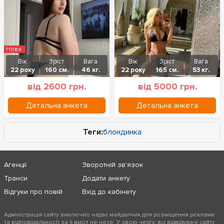
Нова
Вік
Зріст
Вага
Вік
Зріст
Вага
22 року
160 см.
46 кг.
22 року
165 см.
53 кг.
від 2600 грн.
від 5000 грн.
Детальна анкета
Детальна анкета
Теги:
блондинка
Агенції
Зворотній зв'язок
Транси
Додати анкету
Відгуки про повій
Вхід до кабінету
Адміністрація сайту виключно надає майданчик для розміщення реклами
та відповідальності за її вміст не несе. У свою чергу, всі відвідувачі сайту